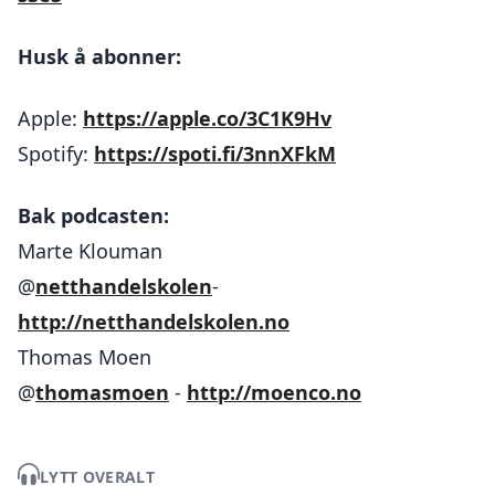
Husk å abonner:
Apple:
https://apple.co/3C1K9Hv
Spotify:
https://spoti.fi/3nnXFkM
Bak podcasten:
Marte Klouman
@
netthandelskolen
-
http://netthandelskolen.no
Thomas Moen
@
thomasmoen
-
http://moenco.no
LYTT OVERALT